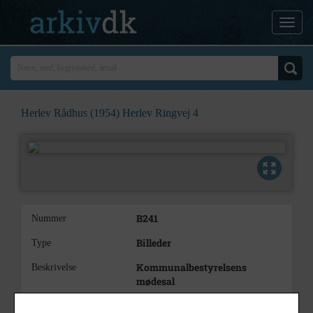
Herlev Rådhus (1954) Herlev Ringvej 4
B241
Nummer
Billeder
Type
Kommunalbestyrelsens
Beskrivelse
mødesal
1954
Årstal