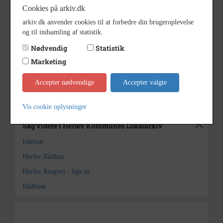
Cookies på arkiv.dk
Herlev Foto Herlev Hovedgade
Fotograf
138 - 2
arkiv.dk anvender cookies til at forbedre din brugeroplevelse
og til indsamling af statistik.
17,5x23,5cm
Størrelse
Nødvendig
Statistik
s/h positiv
Materiale
Marketing
Herlev Kommunes Lokalarkiv
Arkiv
Accepter nødvendige
Accepter valgte
Kontakt arkivet
Vis cookie oplysninger
Søg videre i Herlev Kommunes Lokalarkiv
Interiør
Herlev Rådhus
Herlev Ringvej - lige nr.
Rådhuse