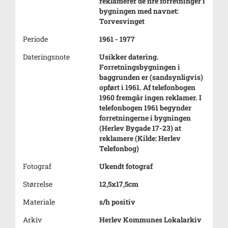
reklamerer de fire forretninger i
bygningen med navnet:
Torvesvinget
Periode
1961 - 1977
Dateringsnote
Usikker datering.
Forretningsbygningen i
baggrunden er (sandsynligvis)
opført i 1961. Af telefonbogen
1960 fremgår ingen reklamer. I
telefonbogen 1961 begynder
forretningerne i bygningen
(Herlev Bygade 17-23) at
reklamere (Kilde: Herlev
Telefonbog)
Fotograf
Ukendt fotograf
Størrelse
12,5x17,5cm
Materiale
s/h positiv
Arkiv
Herlev Kommunes Lokalarkiv