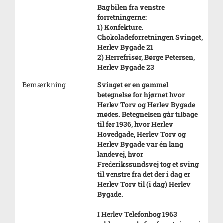
Bag bilen fra venstre
forretningerne:
1) Konfekture.
Chokoladeforretningen Svinget,
Herlev Bygade 21
2) Herrefrisør, Børge Petersen,
Herlev Bygade 23
Bemærkning
Svinget er en gammel
betegnelse for hjørnet hvor
Herlev Torv og Herlev Bygade
mødes. Betegnelsen går tilbage
til før 1936, hvor Herlev
Hovedgade, Herlev Torv og
Herlev Bygade var én lang
landevej, hvor
Frederikssundsvej tog et sving
til venstre fra det der i dag er
Herlev Torv til (i dag) Herlev
Bygade.
I Herlev Telefonbog 1963