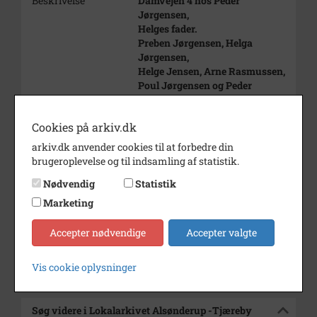
Beskrivelse
Damvejen 4 hos Peder
Jørgensen,
Helges fader.
Preben Jørgensen, Helga
Jørgensen,
Helge Jensen, Arne Rasmussen,
Poul Jørgensen og Peder
Andersen.
Årstal
1949
Cookies på arkiv.dk
arkiv.dk anvender cookies til at forbedre din
Dateringsnote
ca. 1949
brugeroplevelse og til indsamling af statistik.
Fotograf
Ukendt
Nødvendig
Statistik
Størrelse
6 x 6
Marketing
Arkiv
Lokalarkivet Alsønderup -
Accepter nødvendige
Accepter valgte
Tjæreby
Vis cookie oplysninger
Kontakt arkivet
Søg videre i Lokalarkivet Alsønderup -Tjæreby