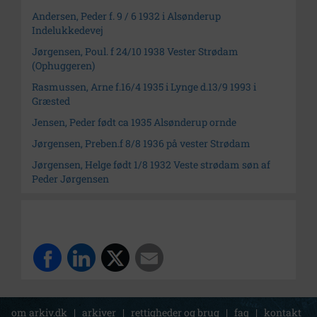
Andersen, Peder f. 9 / 6 1932 i Alsønderup
Indelukkedevej
Jørgensen, Poul. f 24/10 1938 Vester Strødam
(Ophuggeren)
Rasmussen, Arne f.16/4 1935 i Lynge d.13/9 1993 i
Græsted
Jensen, Peder født ca 1935 Alsønderup ornde
Jørgensen, Preben.f 8/8 1936 på vester Strødam
Jørgensen, Helge født 1/8 1932 Veste strødam søn af
Peder Jørgensen
om arkiv.dk
|
arkiver
|
rettigheder og brug
|
faq
|
kontakt