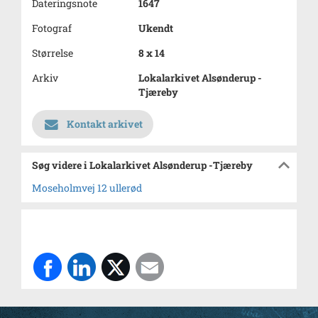
Dateringsnote
1647
Fotograf
Ukendt
Størrelse
8 x 14
Arkiv
Lokalarkivet Alsønderup -
Tjæreby
Kontakt arkivet
Søg videre i Lokalarkivet Alsønderup -Tjæreby
Moseholmvej 12 ullerød