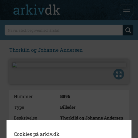
Thorkild og Johanne Andersen
Nummer
B896
Type
Billeder
Beskrivelse
Thorkild og Johanne Andersen
Årstal
1927
Cookies på arkiv.dk