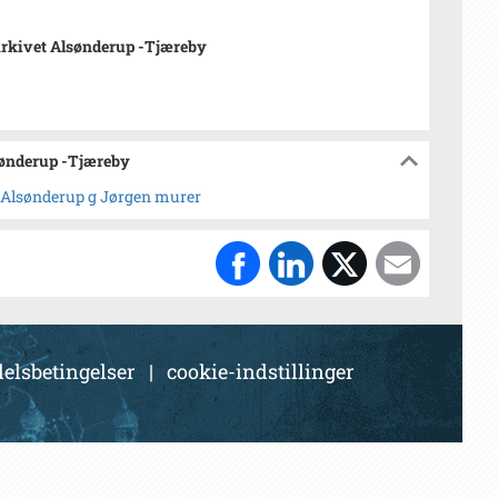
rkivet Alsønderup -Tjæreby
sønderup -Tjæreby
 i Alsønderup g Jørgen murer
elsbetingelser
|
cookie-indstillinger