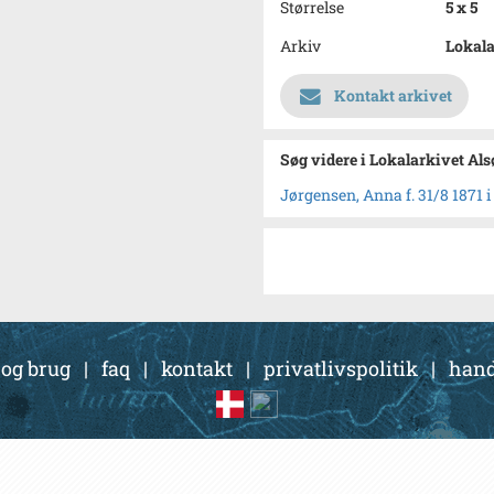
Størrelse
5 x 5
Arkiv
Lokala
Kontakt arkivet
Søg videre i Lokalarkivet Al
Jørgensen, Anna f. 31/8 1871
 og brug
|
faq
|
kontakt
|
privatlivspolitik
|
hand