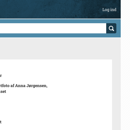
Log ind
r
tfoto af Anna Jørgensen,
set
t