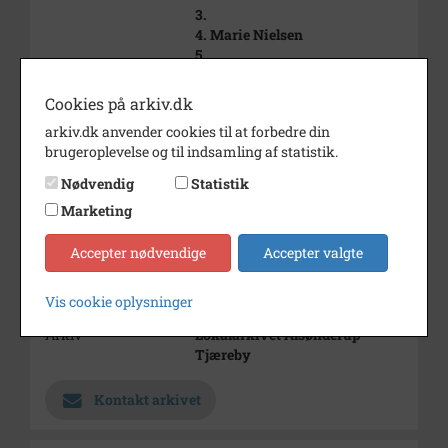
3.
4. Marie Nielsen
5.
6.
7.
Cookies på arkiv.dk
8.
arkiv.dk anvender cookies til at forbedre din
9.
brugeroplevelse og til indsamling af statistik.
10.
12.
Nødvendig
Statistik
13. Jens Jensen
Marketing
Periode
1940 - 1950
Accepter nødvendige
Accepter valgte
Fotograf
Ukendt
Størrelse
8 x 12
Vis cookie oplysninger
Arkiv
Lokalarkivet Alsønderup -
Tjæreby
Kontakt arkivet