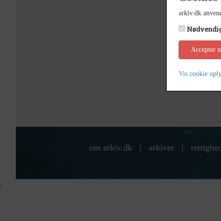
arkiv.dk anvend
Nødvendi
Accepter 
Vis cookie opl
om arkiv.dk
|
arkiver
|
rettighe
;