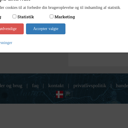
Lokala
Arkiv
er cookies til at forbedre din brugeroplevelse og til indsamling af statistik.
Kontakt arkivet
g
Statistik
Marketing
nødvendige
Accepter valgte
Søg videre i Lokalarkivet Al
Knudsen, knud Sander f,3/7 1910
ysninger
der og brug
|
faq
|
kontakt
|
privatlivspolitik
|
hande