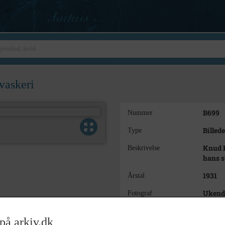
vaskeri
B699
Nummer
Billede
Type
Knud 
Beskrivelse
hans s
1931
Årstal
Ukend
Fotograf
11 x 6
Størrelse
på arkiv.dk