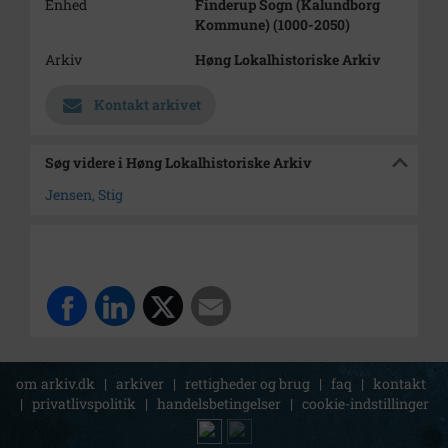
Enhed
Finderup Sogn (Kalundborg
Kommune) (1000-2050)
Arkiv
Høng Lokalhistoriske Arkiv
Kontakt arkivet
Søg videre i Høng Lokalhistoriske Arkiv
Jensen, Stig
om arkiv.dk
|
arkiver
|
rettigheder og brug
|
faq
|
kontakt
|
privatlivspolitik
|
handelsbetingelser
|
cookie-indstillinger