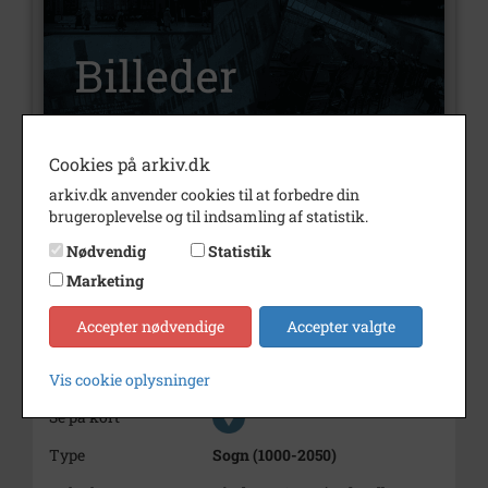
Cookies på arkiv.dk
Nummer
B9452
arkiv.dk anvender cookies til at forbedre din
brugeroplevelse og til indsamling af statistik.
Type
Billeder
Nødvendig
Statistik
Beskrivelse
Stig Jensen
Marketing
Årstal
1000
Accepter nødvendige
Accepter valgte
Dateringsnote
?
Fotograf
Ukendt
Vis cookie oplysninger
Se på kort
Type
Sogn (1000-2050)