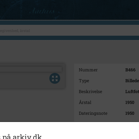
Nummer
B466
Type
Billede
Beskrivelse
Luftfo
Årstal
1950
Dateringsnote
1950
Fotograf
Ukend
Størrelse
9 x 13
 på arkiv.dk