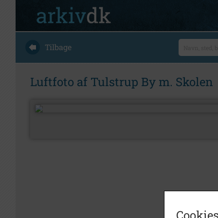
Tilbage
Luftfoto af Tulstrup By m. Skolen
Cookies