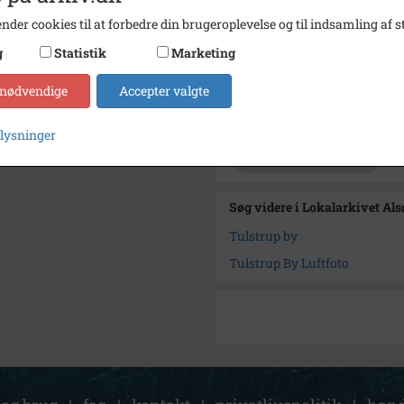
Se på kort
nder cookies til at forbedre din brugeroplevelse og til indsamling af st
Type
Sogn (
g
Statistik
Marketing
Enhed
Alsønd
 nødvendige
Accepter valgte
Arkiv
Lokala
plysninger
Kontakt arkivet
Søg videre i Lokalarkivet Al
Tulstrup by
Tulstrup By Luftfoto