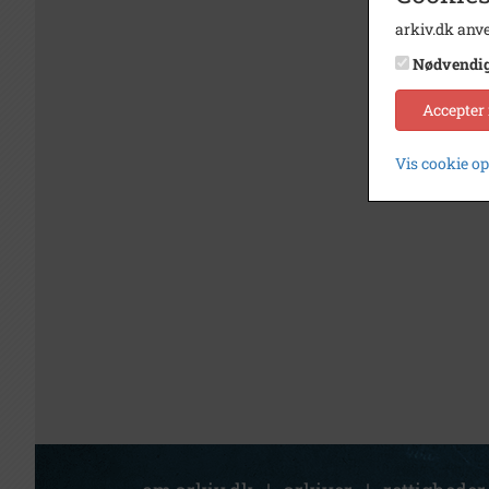
arkiv.dk anve
Nødvendi
Accepter
Vis cookie o