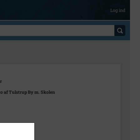
Log ind
r
to af Tulstrup By m. Skolen
t