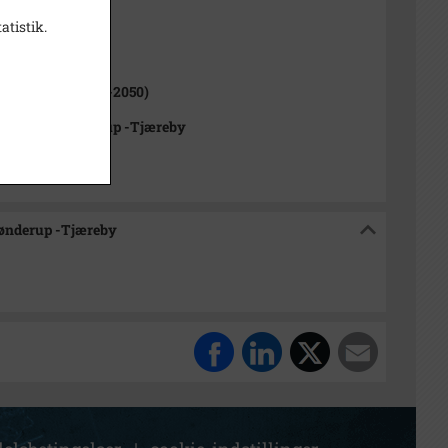
atistik.
1000-2050)
erup Sogn (1000-2050)
rkivet Alsønderup -Tjæreby
sønderup -Tjæreby