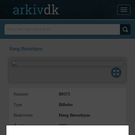
Høng Børnehjem
Nummer
B9373
Type
Billeder
Beskrivelse
Høng Børnehjem
Årstal
1955