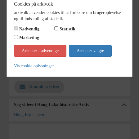
Dateringsnote
1955
Cookies på arkiv.dk
Fotograf
Ukendt
arkiv.dk anvender cookies til at forbedre din brugeroplevelse
og til indsamling af statistik.
Størrelse
12x12
Nødvendig
Statistik
Se på kort
Marketing
Type
Sogn (1000-2050)
Accepter nødvendige
Accepter valgte
Enhed
Finderup Sogn (Kalundborg
Kommune) (1000-2050)
Vis cookie oplysninger
Arkiv
Høng Lokalhistoriske Arkiv
Kontakt arkivet
Søg videre i Høng Lokalhistoriske Arkiv
Høng Børnehjem