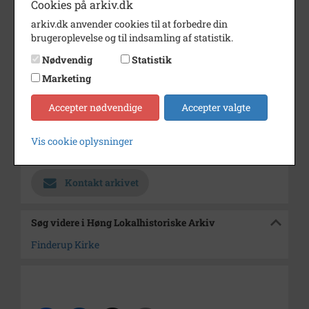
Cookies på arkiv.dk
Dateringsnote
2005
arkiv.dk anvender cookies til at forbedre din
brugeroplevelse og til indsamling af statistik.
Fotograf
Ukendt
Nødvendig
Statistik
Se på kort
Marketing
Type
Sogn (1000-2050)
Accepter nødvendige
Accepter valgte
Enhed
Finderup Sogn (Kalundborg
Kommune) (1000-2050)
Vis cookie oplysninger
Arkiv
Høng Lokalhistoriske Arkiv
Kontakt arkivet
Søg videre i Høng Lokalhistoriske Arkiv
Finderup Kirke