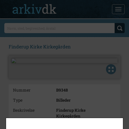
Finderup Kirke Kirkegården
Nummer
B9348
Type
Billeder
Beskrivelse
Finderup Kirke
Kirkegården
Årstal
2005