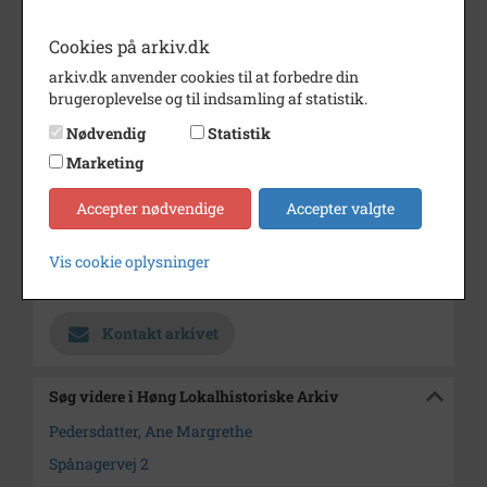
Årstal
1880
Cookies på arkiv.dk
Dateringsnote
Ca. 1880
arkiv.dk anvender cookies til at forbedre din
brugeroplevelse og til indsamling af statistik.
Fotograf
Ukendt
Nødvendig
Statistik
Se på kort
Marketing
Type
Sogn (1000-2050)
Accepter nødvendige
Accepter valgte
Enhed
Ørslev Sogn (Kalundborg
Kommune) (1000-2050)
Vis cookie oplysninger
Arkiv
Høng Lokalhistoriske Arkiv
Kontakt arkivet
Søg videre i Høng Lokalhistoriske Arkiv
Pedersdatter, Ane Margrethe
Spånagervej 2