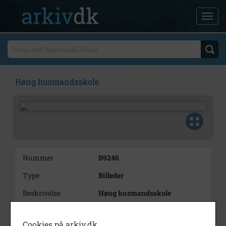
Høng husmandsskole
Nummer
B9246
Type
Billeder
Beskrivelse
Høng husmandsskole
Årstal
1954
Cookies på arkiv.dk