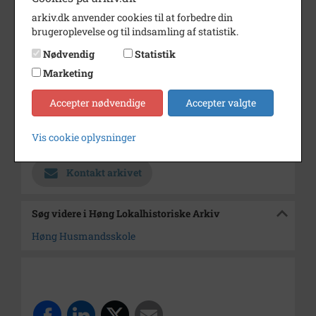
Dateringsnote
1954
arkiv.dk anvender cookies til at forbedre din
Fotograf
Nørby
brugeroplevelse og til indsamling af statistik.
Se på kort
Nødvendig
Statistik
Marketing
Type
Sogn (1000-2050)
Enhed
Finderup Sogn (Kalundborg
Accepter nødvendige
Accepter valgte
Kommune) (1000-2050)
Vis cookie oplysninger
Arkiv
Høng Lokalhistoriske Arkiv
Kontakt arkivet
Søg videre i Høng Lokalhistoriske Arkiv
Høng Husmandsskole