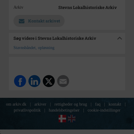
Stevns Lokalhistoriske Arkiv
Arkiv
Kontakt arkivet
Søg videre i Stevns Lokalhistoriske Arkiv
Stavnsbåndet, opløsning
om arkiv.dk
|
arkiver
|
rettigheder og brug
|
faq
|
kontakt
|
privatlivspolitik
|
handelsbetingelser
|
cookie-indstillinger
;