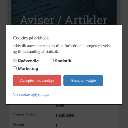
Cookies på arkiv.dk
arkiv.dk anvender cookies til at forbedre din brugeroplevelse
U8
Nummer
og til indsamling af statistik.
Aviser og artikler
Type
Nødvendig
Statistik
Marketing
Ja
Illustrationer
Stavnsbåndet, opløsning
Indholdsnote
Accepter nødvendige
Accepter valgte
1788 - 1988
Periode
Vis cookie oplysninger
18-06-1988
Dateringsnote
1988
Dagbladet
Trykt i medie
1
Sidetal