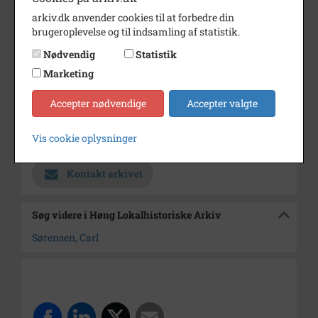
Dateringsnote
?
arkiv.dk anvender cookies til at forbedre din
Fotograf
Ukendt
brugeroplevelse og til indsamling af statistik.
Se på kort
Nødvendig
Statistik
Marketing
Type
Sogn (1000-2050)
Enhed
Sæby Sogn (Kalundborg
Accepter nødvendige
Accepter valgte
Kommune) (1000-2050)
Vis cookie oplysninger
Arkiv
Høng Lokalhistoriske Arkiv
Kontakt arkivet
Søg videre i Høng Lokalhistoriske Arkiv
Sørensen, Carl