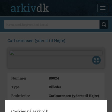
Carl sørensen (yderst til Højre)
Nummer
B9024
Type
Billeder
Beskrivelse
Carl sørensen (yderst til Højre)
Periode
1940 - 1950
Cookies på arkiv.dk