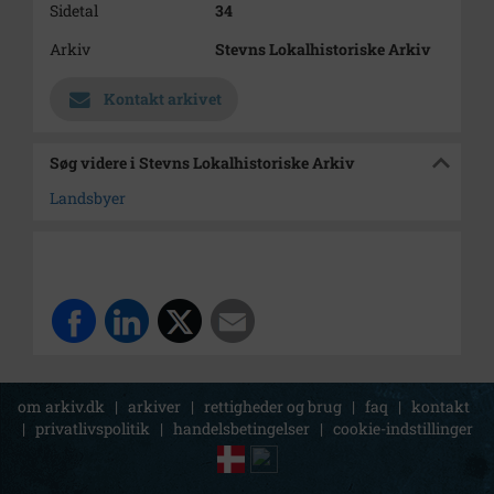
Sidetal
34
Arkiv
Stevns Lokalhistoriske Arkiv
Kontakt arkivet
Søg videre i Stevns Lokalhistoriske Arkiv
Landsbyer
om arkiv.dk
|
arkiver
|
rettigheder og brug
|
faq
|
kontakt
|
privatlivspolitik
|
handelsbetingelser
|
cookie-indstillinger