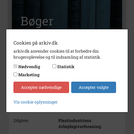
Cookies på arkiv.dk
arkiv.dk anvender cookies til at forbedre din
Nummer
H1930
brugeroplevelse og til indsamling af statistik.
Type
Bøger
Nødvendig
Statistik
Illustrationer
Ja
Marketing
Forfatter(e)
Richard G. Nielsen
Accepter nødvendige
Accepter valgte
Indholdsnote
Debathæfte om landsbyernes
fremtid
Vis cookie oplysninger
Årstal
1987
Udgiver
Plastindustriens
Arbejdsgiverforening.