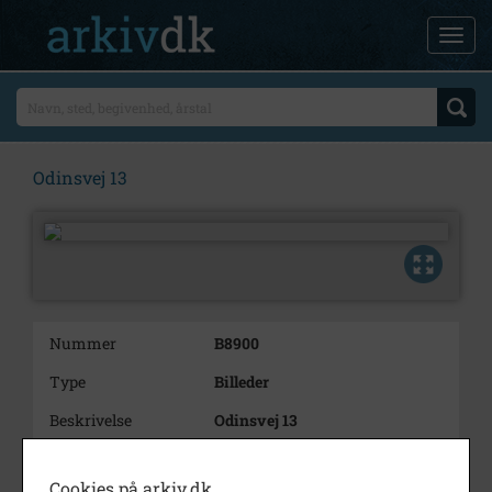
Odinsvej 13
Nummer
B8900
Type
Billeder
Beskrivelse
Odinsvej 13
Årstal
1000
Cookies på arkiv.dk