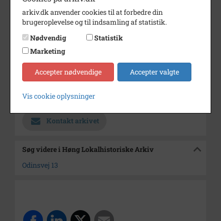
Dateringsnote
?
arkiv.dk anvender cookies til at forbedre din
Fotograf
Ukendt
brugeroplevelse og til indsamling af statistik.
Se på kort
Nødvendig
Statistik
Marketing
Type
Sogn (1000-2050)
Enhed
Finderup Sogn (Kalundborg
Accepter nødvendige
Accepter valgte
Kommune) (1000-2050)
Vis cookie oplysninger
Arkiv
Høng Lokalhistoriske Arkiv
Kontakt arkivet
Søg videre i Høng Lokalhistoriske Arkiv
Odinsvej 13