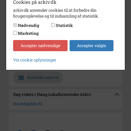
Cookies på arkiv.dk
Dateringsnote
?
arkiv.dk anvender cookies til at forbedre din
brugeroplevelse og til indsamling af statistik.
Fotograf
Ukendt
Nødvendig
Statistik
Se på kort
Marketing
Type
Sogn (1000-2050)
Accepter nødvendige
Accepter valgte
Enhed
Finderup Sogn (Kalundborg
Kommune) (1000-2050)
Vis cookie oplysninger
Arkiv
Høng Lokalhistoriske Arkiv
Kontakt arkivet
Søg videre i Høng Lokalhistoriske Arkiv
Hovedgaden 52