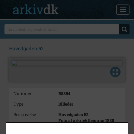
Hovedgaden 52
Nummer
B8854
Type
Billeder
Beskrivelse
Hovedgaden 52
Foto af arkitekttegning 1838
Årstal
1000