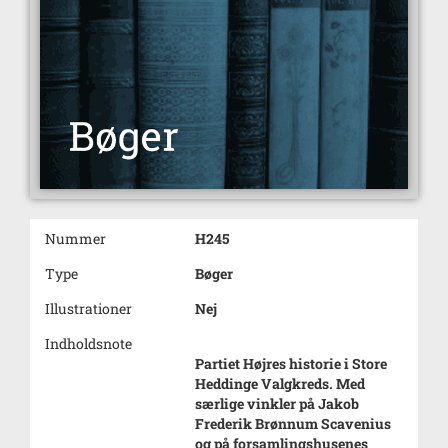
Nummer
H245
Type
Bøger
Illustrationer
Nej
Indholdsnote
Partiet Højres historie i Store
Heddinge Valgkreds. Med
særlige vinkler på Jakob
Frederik Brønnum Scavenius
og på forsamlingshusenes