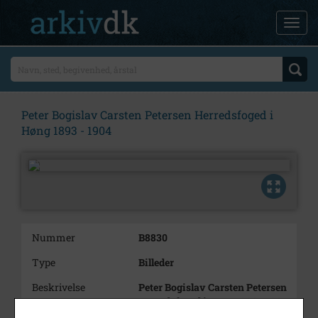
Peter Bogislav Carsten Petersen Herredsfoged i
Høng 1893 - 1904
Nummer
B8830
Type
Billeder
Beskrivelse
Peter Bogislav Carsten Petersen
Herredsfoged i Høng 1893 - 1904