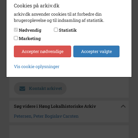
Periode
1893 - 1904
Cookies på arkiv.dk
arkiv.dk anvender cookies til at forbedre din
Dateringsnote
1893 -1904
brugeroplevelse og til indsamling af statistik.
Fotograf
Ukendt
Nødvendig
Statistik
Se på kort
Marketing
Type
Sogn (1000-2050)
Accepter nødvendige
Accepter valgte
Enhed
Finderup Sogn (Kalundborg
Kommune) (1000-2050)
Vis cookie oplysninger
Arkiv
Høng Lokalhistoriske Arkiv
Kontakt arkivet
Søg videre i Høng Lokalhistoriske Arkiv
Petersen, Peter Bogislav Carsten