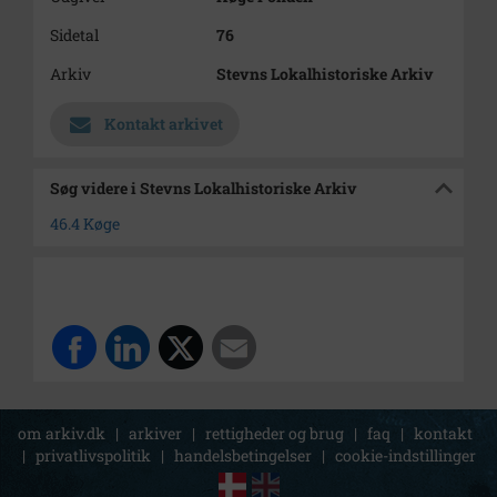
Sidetal
76
Arkiv
Stevns Lokalhistoriske Arkiv
Kontakt arkivet
Søg videre i Stevns Lokalhistoriske Arkiv
46.4 Køge
om arkiv.dk
|
arkiver
|
rettigheder og brug
|
faq
|
kontakt
|
privatlivspolitik
|
handelsbetingelser
|
cookie-indstillinger