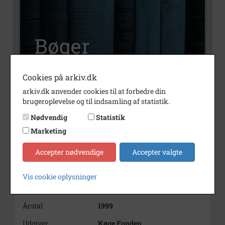
Cookies på arkiv.dk
arkiv.dk anvender cookies til at forbedre din
Nummer
H195
brugeroplevelse og til indsamling af statistik.
Type
Bøger
Nødvendig
Statistik
Marketing
Illustrationer
Ja
Indholdsnote
1998
Accepter nødvendige
Accepter valgte
1849-1998
Vis cookie oplysninger
Bemærkning
46.4 Køge
Årstal
1999
Udgiver
Køge Fonden