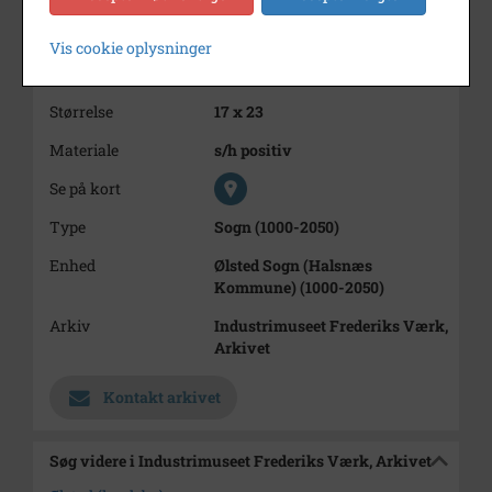
Dateringsnote
1942-1943
Vis cookie oplysninger
Fotograf
Ukendt
Størrelse
17 x 23
Materiale
s/h positiv
Se på kort
Type
Sogn (1000-2050)
Enhed
Ølsted Sogn (Halsnæs
Kommune) (1000-2050)
Arkiv
Industrimuseet Frederiks Værk,
Arkivet
Kontakt arkivet
Søg videre i Industrimuseet Frederiks Værk, Arkivet