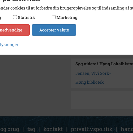
Se på kort
nder cookies til at forbedre din brugeroplevelse og til indsamling af st
Type
Sogn (
g
Statistik
Marketing
Enhed
Finde
 nødvendige
Accepter valgte
Arkiv
Høng L
plysninger
Kontakt arkivet
Søg videre i Høng Lokalhisto
Jensen, Vivi Gork-
Høng bibliotek
 og brug
|
faq
|
kontakt
|
privatlivspolitik
|
hand