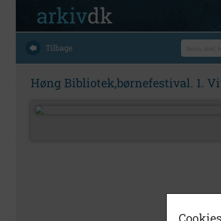
Tilbage
Høng Bibliotek,børnefestival. 1. V
Cookies