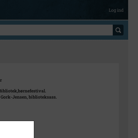
Log ind
r
ibliotek,børnefestival.
i Gork-Jensen, biblioteksass.
t