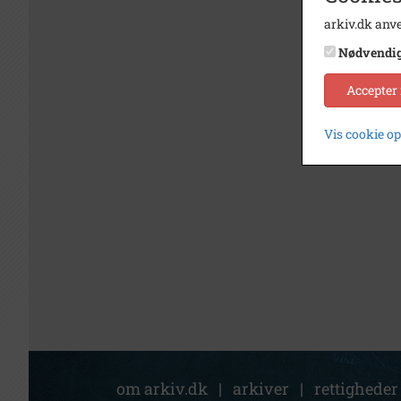
arkiv.dk anve
Nødvendi
Accepter
Vis cookie o
om arkiv.dk
|
arkiver
|
rettigheder