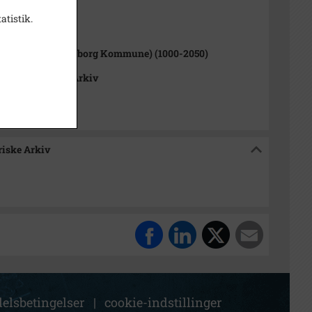
atistik.
1000-2050)
rup Sogn (Kalundborg Kommune) (1000-2050)
okalhistoriske Arkiv
riske Arkiv
elsbetingelser
|
cookie-indstillinger