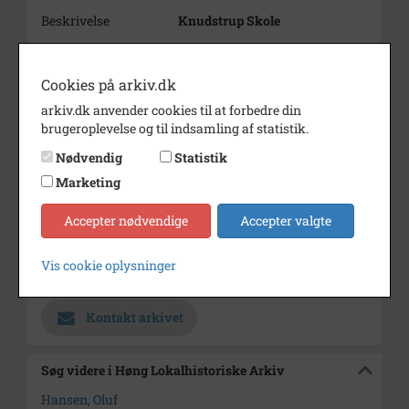
Beskrivelse
Knudstrup Skole
Periode
1900 - 1901
Cookies på arkiv.dk
Dateringsnote
ca. 1900-01
arkiv.dk anvender cookies til at forbedre din
Fotograf
Ukendt
brugeroplevelse og til indsamling af statistik.
Størrelse
11x15
Nødvendig
Statistik
Se på kort
Marketing
Type
Sogn (1000-2050)
Accepter nødvendige
Accepter valgte
Enhed
Gierslev Sogn (1000-2050)
Vis cookie oplysninger
Arkiv
Høng Lokalhistoriske Arkiv
Kontakt arkivet
Søg videre i Høng Lokalhistoriske Arkiv
Hansen, Oluf