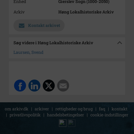
Enhed
Gierslev Sogn (1000-2050)
Arkiv
Høng Lokalhistoriske Arkiv
Kontakt arkivet
Søg videre i Høng Lokalhistoriske Arkiv
Laursen, Svend
om arkiv.dk
|
arkiver
|
rettigheder og brug
|
faq
|
kontakt
|
privatlivspolitik
|
handelsbetingelser
|
cookie-indstillinger