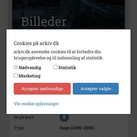
Cookies på arkiv.dk
arkiv.dk anvender cookies til at forbedre din
Nummer
B8712
brugeroplevelse og til indsamling af statistik.
Type
Billeder
Nødvendig
Statistik
Beskrivelse
Svend Laursen
Marketing
Årstal
1998
Accepter nødvendige
Accepter valgte
Dateringsnote
1998
Vis cookie oplysninger
Fotograf
Ukendt
Se på kort
Type
Sogn (1000-2050)