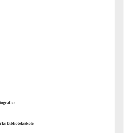
iografier
ks Biblioteksskole