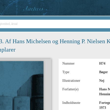
3. Af Hans Michelsen og Henning P. Nielsen Kb
mplarer
Nummer
H74
Type
Bøger
Illustrationer
Nej
Forfatter(e)
Hans M
Hennin
Indholdsnote
Fortegn
1973