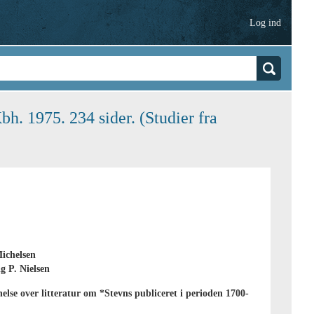
Log ind
h. 1975. 234 sider. (Studier fra
ichelsen
g P. Nielsen
else over litteratur om *Stevns publiceret i perioden 1700-