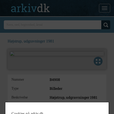
Højstrup, udgravninger 1981
B4908
Nummer
Billeder
Type
Højstrup, udgravninger 1981
Beskrivelse
1981
Årstal
Cookies på arkiv.dk