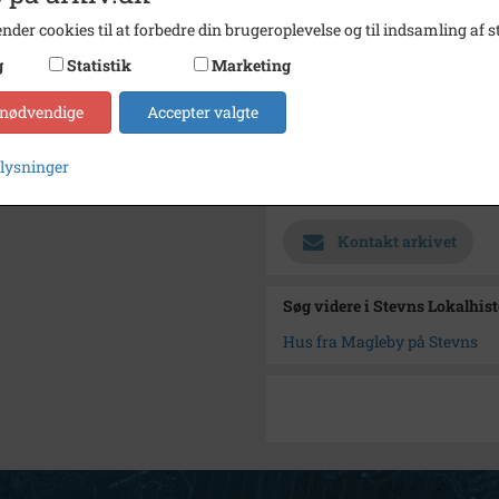
nder cookies til at forbedre din brugeroplevelse og til indsamling af st
Fotograf
Ukend
g
Statistik
Marketing
Størrelse
9 x 14
 nødvendige
Accepter valgte
Materiale
s/h po
Se på kort
plysninger
Arkiv
Stevns
Kontakt arkivet
Søg videre i Stevns Lokalhis
Hus fra Magleby på Stevns