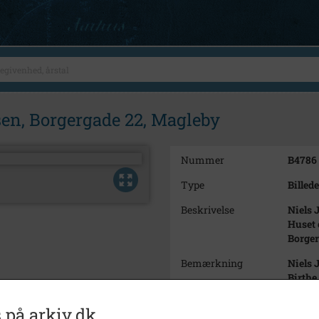
sen, Borgergade 22, Magleby
Nummer
B4786
Type
Billede
Beskrivelse
Niels 
Huset 
Borger
Bemærkning
Niels 
Birthe
Villad
 på arkiv.dk
Periode
1890 -