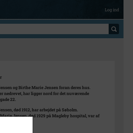
Log ind
r
Jensen og Birthe Marie Jensen foran deres hus.
er nedrevet, har ligger nord for det nuværende
gade 22.
Jensen, død 1912, har arbejdet på Søholm.
 Marie Jensen, død 1929 på Magleby hospital, var af
s slægten.
 1910