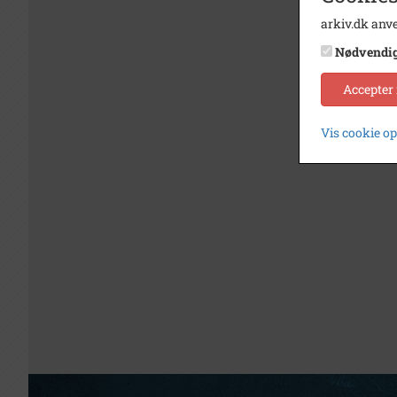
arkiv.dk anve
Nødvendi
Accepter
Vis cookie o