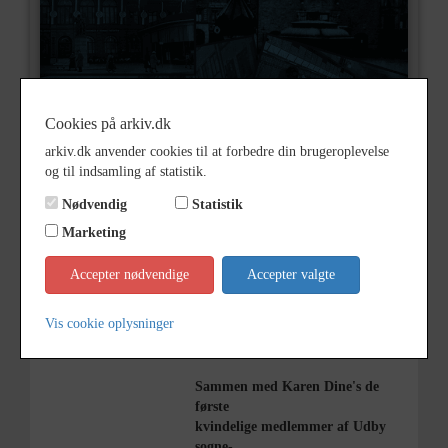
Cookies på arkiv.dk
arkiv.dk anvender cookies til at forbedre din brugeroplevelse
og til indsamling af statistik.
Nødvendig
Statistik
Nummer
B1138
Marketing
Type
Billeder
Accepter nødvendige
Accepter valgte
Beskrivelse
Sofie Pedersen, Bognæs
Vis cookie oplysninger
Sammen med Karen Dine's de
første
kvindelige medlemmer af Udby
sogne-