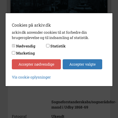
Cookies på arkiv.dk
arkiv.dk anvender cookies til at forbedre din
brugeroplevelse og til indsamling af statistik.
Nødvendig
Statistik
Marketing
Nummer
B1098
Accepter nødvendige
Accepter valgte
Type
Billeder
Beskrivelse
Grd. Peder Nielsen, Kisserup
Vis cookie oplysninger
Sogneforstanderskabs/sognerådsfor-
mand i Udby 1868-69
Fotograf
Ukendt