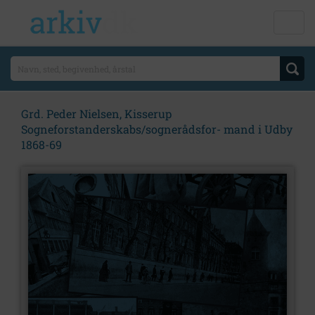
Grd. Peder Nielsen, Kisserup
Sogneforstanderskabs/sognerådsfor- mand i Udby
1868-69