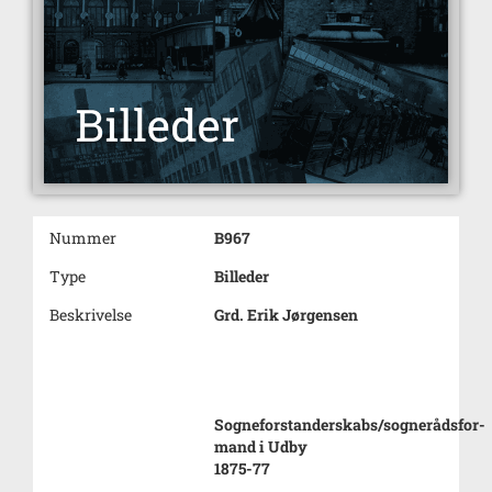
Nummer
B967
Type
Billeder
Beskrivelse
Grd. Erik Jørgensen
Sogneforstanderskabs/sognerådsfor-
mand i Udby
1875-77