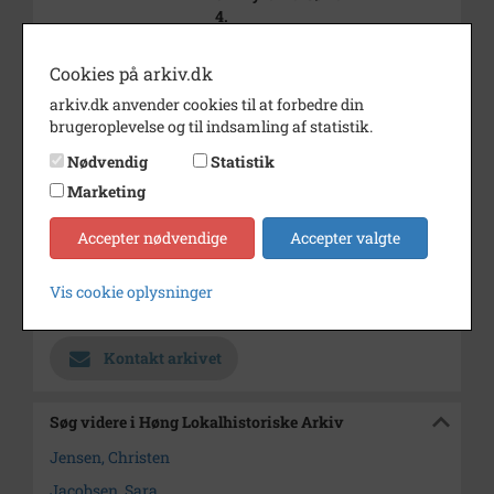
4.
Årstal
1000
Cookies på arkiv.dk
Dateringsnote
?
arkiv.dk anvender cookies til at forbedre din
brugeroplevelse og til indsamling af statistik.
Fotograf
Ukendt
Nødvendig
Statistik
Se på kort
Marketing
Type
Sogn (1000-2050)
Accepter nødvendige
Accepter valgte
Enhed
Finderup Sogn (Kalundborg
Kommune) (1000-2050)
Vis cookie oplysninger
Arkiv
Høng Lokalhistoriske Arkiv
Kontakt arkivet
Søg videre i Høng Lokalhistoriske Arkiv
Jensen, Christen
Jacobsen, Sara