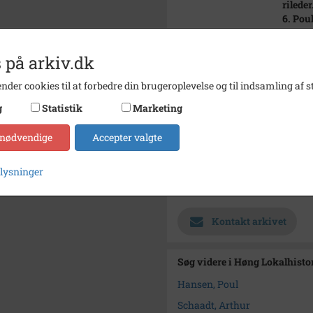
rileder
6. Pou
Årstal
1000
 på arkiv.dk
Dateringsnote
?
nder cookies til at forbedre din brugeroplevelse og til indsamling af st
Fotograf
Christ
g
Statistik
Marketing
Se på kort
 nødvendige
Accepter valgte
Type
Sogn (
Enhed
Finde
plysninger
Arkiv
Høng L
Kontakt arkivet
Søg videre i Høng Lokalhisto
Hansen, Poul
Schaadt, Arthur