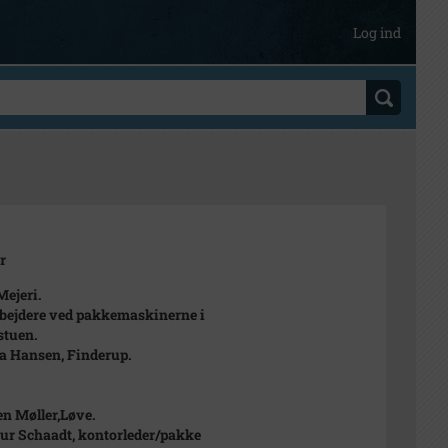
Log ind
r
ejeri.
ejdere ved pakkemaskinerne i
stuen.
da Hansen, Finderup.
en Møller,Løve.
hur Schaadt, kontorleder/pakke