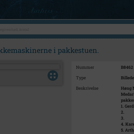
akkemaskinerne i pakkestuen.
Nummer
B8462
Type
Billede
Beskrivelse
Høng M
Medarb
pakke
1. Ger
2.
3.
4. Kar
5. Art