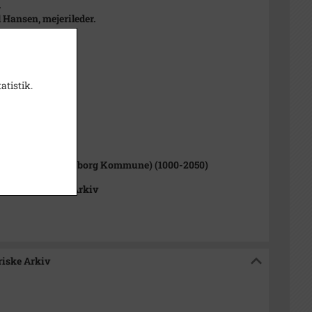
.
l Hansen, mejerileder.
atistik.
en Jensen
1000-2050)
rup Sogn (Kalundborg Kommune) (1000-2050)
okalhistoriske Arkiv
riske Arkiv