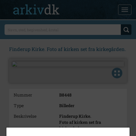
Finderup Kirke. Foto af kirken set fra kirkegården.
Nummer
B8448
Type
Billeder
Beskrivelse
Finderup Kirke.
Foto af kirken set fra
kirkegården.