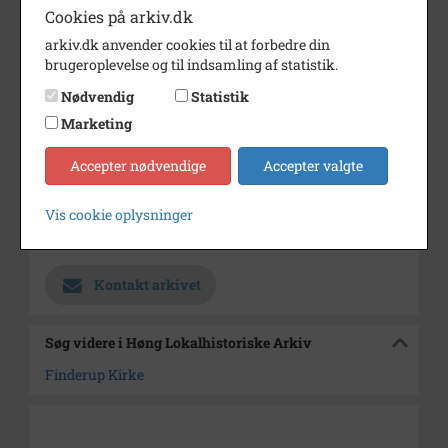
Årstal
1000
Cookies på arkiv.dk
arkiv.dk anvender cookies til at forbedre din
Dateringsnote
?
brugeroplevelse og til indsamling af statistik.
Fotograf
Ukendt
Nødvendig
Statistik
Se på kort
Marketing
Type
Sogn (1000-2050)
Accepter nødvendige
Accepter valgte
Enhed
Finderup Sogn (Kalundborg
Kommune) (1000-2050)
Vis cookie oplysninger
Arkiv
Høng Lokalhistoriske Arkiv
Kontakt arkivet
Søg videre i Høng Lokalhistoriske Arkiv
Finderup Kirke