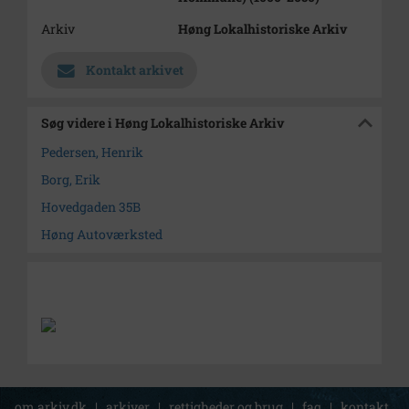
Arkiv
Høng Lokalhistoriske Arkiv
Kontakt arkivet
Søg videre i Høng Lokalhistoriske Arkiv
Pedersen, Henrik
Borg, Erik
Hovedgaden 35B
Høng Autoværksted
om arkiv.dk
|
arkiver
|
rettigheder og brug
|
faq
|
kontakt