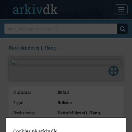
Davrekildevej 1, Høng.
Nummer
B8415
Type
Billeder
Beskrivelse
Davrekildevej 1, Høng.
Årstal
1000
Cookies på arkiv.dk