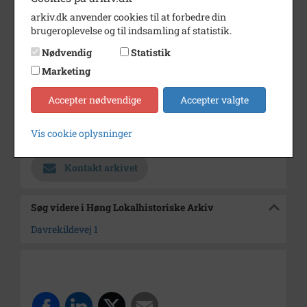
Dateringsnote
?
arkiv.dk anvender cookies til at forbedre din
Fotograf
Høng Ejendomshandel
brugeroplevelse og til indsamling af statistik.
Se på kort
Nødvendig
Statistik
Marketing
Type
Sogn (1000-2050)
Enhed
Finderup Sogn (Kalundborg
Accepter nødvendige
Accepter valgte
Kommune) (1000-2050)
Vis cookie oplysninger
Arkiv
Høng Lokalhistoriske Arkiv
Kontakt arkivet
Søg videre i Høng Lokalhistoriske Arkiv
Davrekildevej 1