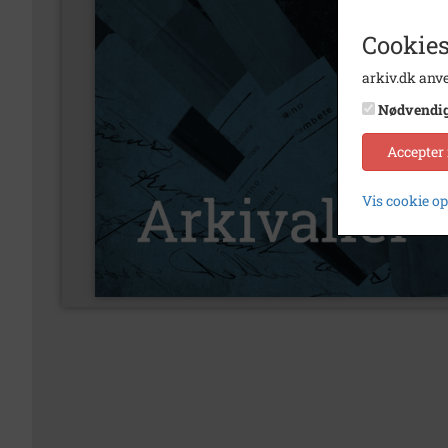
Cookies
arkiv.dk anve
Nødvendi
Accepter
Vis cookie o