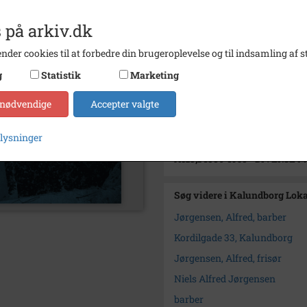
Periode
1886 -
 på arkiv.dk
Dateringsnote
1886-1
nder cookies til at forbedre din brugeroplevelse og til indsamling af st
Arkiv
Kalun
g
Statistik
Marketing
Kontakt arkivet
 nødvendige
Accepter valgte
Yderligere indhold
plysninger
A513,1
1886-1958 - DIVERSE 
Søg videre i Kalundborg Lok
Jørgensen, Alfred, barber
Kordilgade 33, Kalundborg
Jørgensen, Alfred, frisør
Niels Alfred Jørgensen
barber