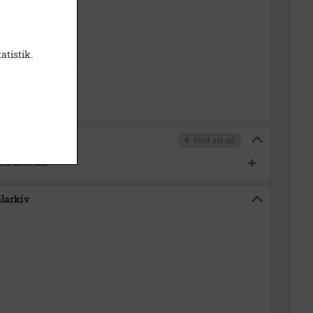
 1958
958
atistik.
dborg Lokalarkiv
Fold alt ud
MATERIALE
alarkiv