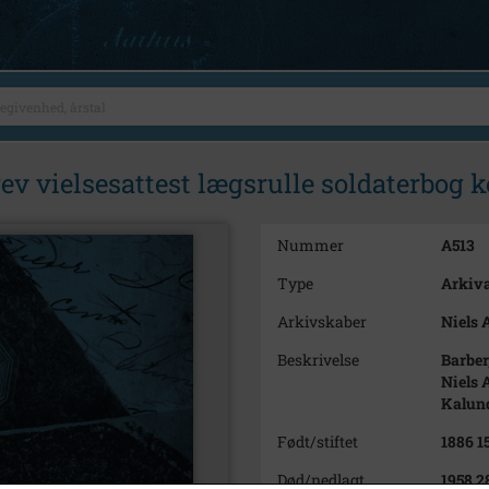
v vielsesattest lægsrulle soldaterbog k
Nummer
A513
Type
Arkiva
Arkivskaber
Niels 
Beskrivelse
Barber
Niels 
Kalun
Født/stiftet
1886 1
Død/nedlagt
1958 2