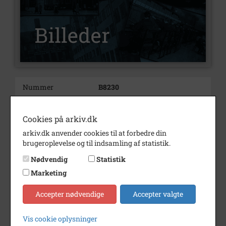
Nummer
B8230
Type
Billeder
Cookies på arkiv.dk
Beskrivelse
Loppemarked i Sæby.
Gamle ting og sager, kan også
arkiv.dk anvender cookies til at forbedre din
være
brugeroplevelse og til indsamling af statistik.
nyere, sælges på loppemarkedet.
Nødvendig
Statistik
Pengene bruges som regel til
Marketing
gode
formål.
1. Dorthe f. Olsen.
Accepter nødvendige
Accepter valgte
Årstal
1988
Vis cookie oplysninger