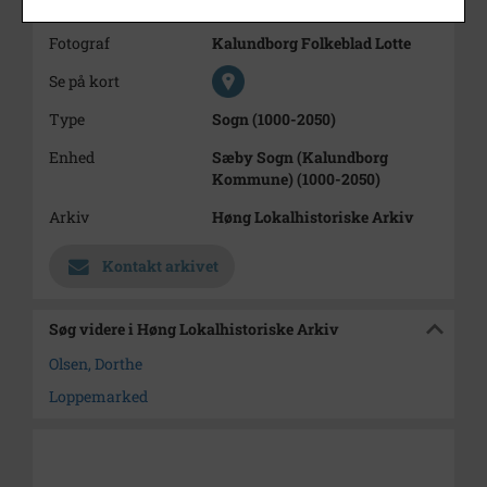
Dateringsnote
1988
Fotograf
Kalundborg Folkeblad Lotte
Se på kort
Type
Sogn (1000-2050)
Enhed
Sæby Sogn (Kalundborg
Kommune) (1000-2050)
Arkiv
Høng Lokalhistoriske Arkiv
Kontakt arkivet
Søg videre i Høng Lokalhistoriske Arkiv
Olsen, Dorthe
Loppemarked