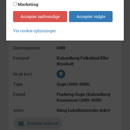
Marketing
i lokaler tilhørende Efterskolen.
1.
2. Conny Errebo
Accepter nødvendige
Accepter valgte
3. Ruth Nielsen
8. Tom Grønbæk
Vis cookie oplysninger
Årstal
1989
Dateringsnote
1989
Fotograf
Kalundborg Folkeblad Ellis
Brunholt
Se på kort
Type
Sogn (1000-2050)
Enhed
Finderup Sogn (Kalundborg
Kommune) (1000-2050)
Arkiv
Høng Lokalhistoriske Arkiv
Kontakt arkivet