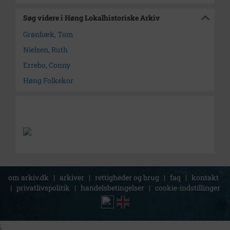
Søg videre i Høng Lokalhistoriske Arkiv
Grønbæk, Tom
Nielsen, Ruth
Errebo, Conny
Høng Folkekor
om arkiv.dk
|
arkiver
|
rettigheder og brug
|
faq
|
kontakt
|
privatlivspolitik
|
handelsbetingelser
|
cookie-indstillinger
;