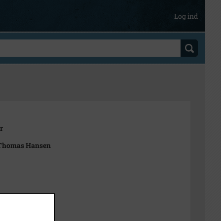
Log ind
r
Thomas Hansen
t