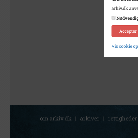
arkiv.dk anve
Nødvendi
Accepter
Vis cookie o
om arkiv.dk
|
arkiver
|
rettigheder