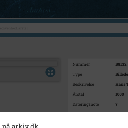
Nummer
B8132
Type
Billede
Beskrivelse
Hans 
Årstal
1000
Dateringsnote
?
Fotograf
Ukend
Se på kort
 på arkiv.dk