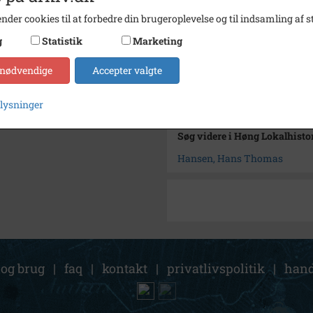
Type
Sogn (
nder cookies til at forbedre din brugeroplevelse og til indsamling af st
Enhed
Reers
g
Statistik
Marketing
Arkiv
Høng L
 nødvendige
Accepter valgte
Kontakt arkivet
plysninger
Søg videre i Høng Lokalhisto
Hansen, Hans Thomas
 og brug
|
faq
|
kontakt
|
privatlivspolitik
|
hand