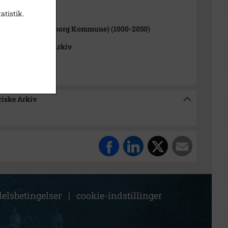
1000-2050)
atistik.
lev Sogn (Kalundborg Kommune) (1000-2050)
okalhistoriske Arkiv
riske Arkiv
elsbetingelser
|
cookie-indstillinger