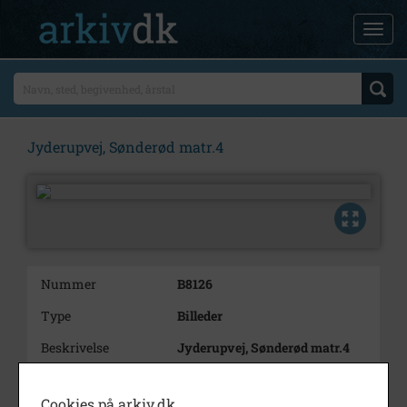
Jyderupvej, Sønderød matr.4
Nummer
B8126
Type
Billeder
Beskrivelse
Jyderupvej, Sønderød matr.4
Årstal
1945
Cookies på arkiv.dk