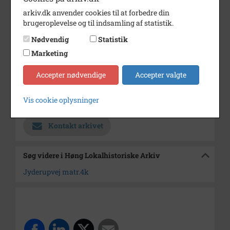
Dateringsnote
1945
arkiv.dk anvender cookies til at forbedre din
Fotograf
Ukendt
brugeroplevelse og til indsamling af statistik.
Se på kort
Nødvendig
Statistik
Marketing
Type
Sogn (1000-2050)
Enhed
Reerslev Sogn (Kalundborg
Accepter nødvendige
Accepter valgte
Kommune) (1000-2050)
Vis cookie oplysninger
Arkiv
Høng Lokalhistoriske Arkiv
Kontakt arkivet
Søg videre i Høng Lokalhistoriske Arkiv
Jyderupvej matr.4k