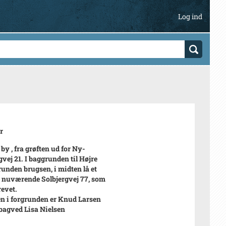
Log ind
r
by , fra grøften ud for Ny-
vej 21. I baggrunden til Højre
runden brugsen, i midten lå et
 nuværende Solbjergvej 77, som
revet.
n i forgrunden er Knud Larsen
bagved Lisa Nielsen