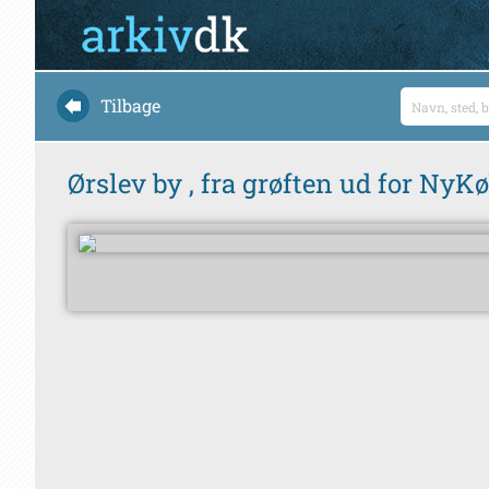
Tilbage
Ørslev by , fra grøften ud for NyK