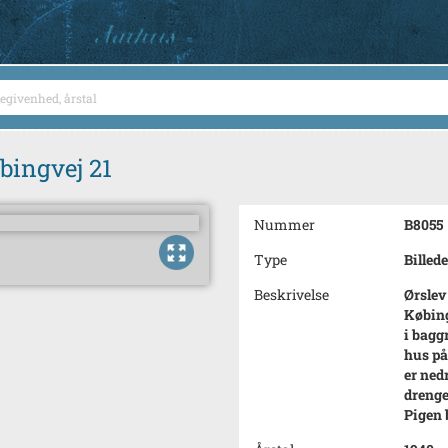
øbingvej 21
Nummer
B8055
Type
Billede
Beskrivelse
Ørslev 
Købing
i bagg
hus på
er ned
drenge
Pigen 