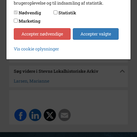
brugeroplevelse og til indsamling af statistik.
Dateringsnote
1940 - 1960
Nødvendig
Statistik
Fotograf
Ukendt
Marketing
Størrelse
11 x 7 cm
Accepter nødvendige
Accepter valgte
Arkiv
Stevns Lokalhistoriske Arkiv
Vis cookie oplysninger
Kontakt arkivet
Søg videre i Stevns Lokalhistoriske Arkiv
Larsen, Marianne