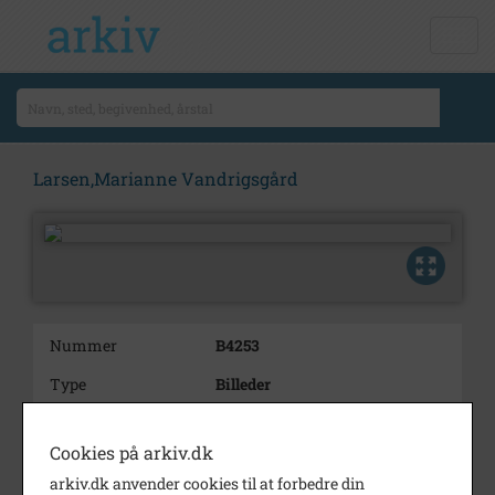
Larsen,Marianne Vandrigsgård
Nummer
B4253
Type
Billeder
Beskrivelse
Larsen,Marianne Vandrigsgård
Cookies på arkiv.dk
arkiv.dk anvender cookies til at forbedre din
Periode
1940 - 1960