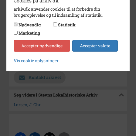
Cookies på arkiv.dk
Johanne Larsen f.Nielsen
arkiv.dk anvender cookies til at forbedre din
brugeroplevelse og til indsamling af statistik.
Periode
1900 - 1930
Nødvendig
Statistik
Dateringsnote
1900 - 1930
Marketing
Fotograf
Ukendt
Accepter nødvendige
Accepter valgte
Størrelse
6 x 11 cm
Vis cookie oplysninger
Arkiv
Stevns Lokalhistoriske Arkiv
Kontakt arkivet
Søg videre i Stevns Lokalhistoriske Arkiv
Larsen, J. Chr.