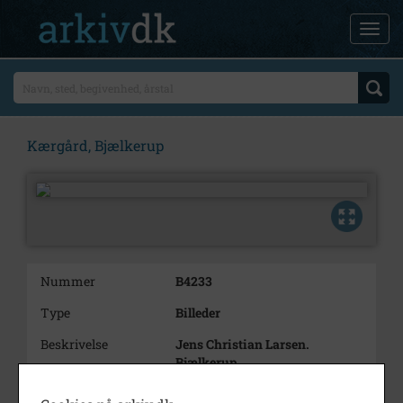
Kærgård, Bjælkerup
Nummer
B4233
Type
Billeder
Beskrivelse
Jens Christian Larsen.
Bjælkerup
Hans Larsen Bjælkerup
Inge Jensen