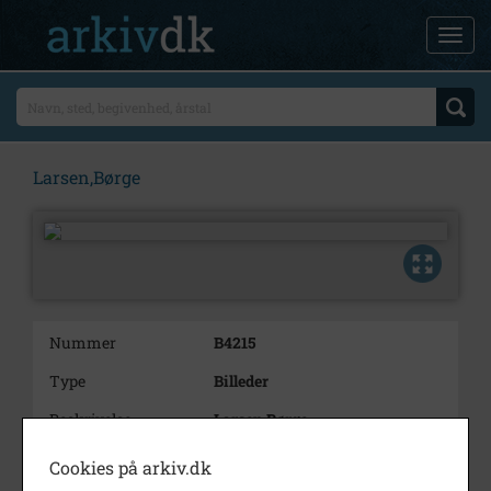
Larsen,Børge
Nummer
B4215
Type
Billeder
Beskrivelse
Larsen,Børge
Cookies på arkiv.dk
Periode
1970 - 1980