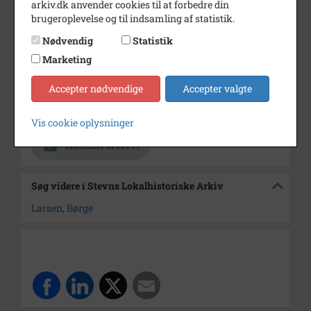
arkiv.dk anvender cookies til at forbedre din
Dateringsnote
1970 - 1980
brugeroplevelse og til indsamling af statistik.
Nødvendig
Statistik
Fotograf
Ukendt
Marketing
Størrelse
12 x 8 cm
Accepter nødvendige
Accepter valgte
Materiale
s/h positiv
Arkiv
Stevns Lokalhistoriske Arkiv
Vis cookie oplysninger
Kontakt arkivet
Søg videre i Stevns Lokalhistoriske Arkiv
Larsen, Børge