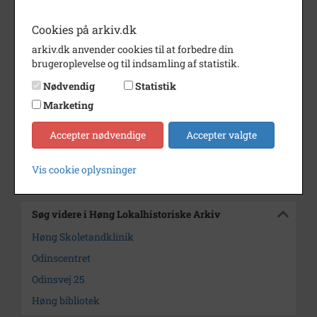
Dateringsnote
1998
Fotograf
Sylvest Jensen
Cookies på arkiv.dk
arkiv.dk anvender cookies til at forbedre din
Se på kort
brugeroplevelse og til indsamling af statistik.
Type
Sogn (1000-2050)
Nødvendig
Statistik
Enhed
Finderup Sogn (Kalundborg
Marketing
Kommune) (1000-2050)
Accepter nødvendige
Accepter valgte
Arkiv
Høng Lokalhistoriske Arkiv
Vis cookie oplysninger
Kontakt arkivet
Søg videre i Høng Lokalhistoriske Arkiv
Høng Skoletandklinik
Odinscentret
Odinsvej 25
Høng bibliotek