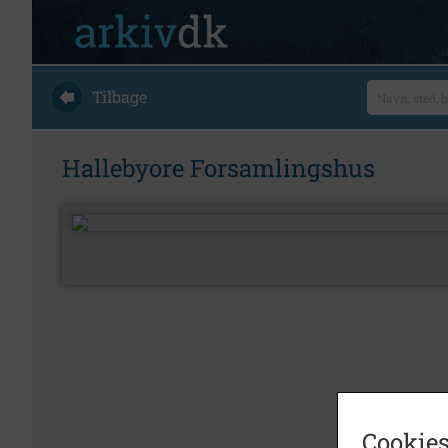
Tilbage
Hallebyore Forsamlingshus
Cookies