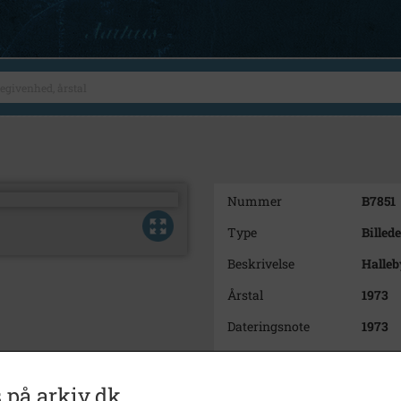
Nummer
B7851
Type
Billede
Beskrivelse
Halle
Årstal
1973
Dateringsnote
1973
Fotograf
Ukend
Se på kort
 på arkiv.dk