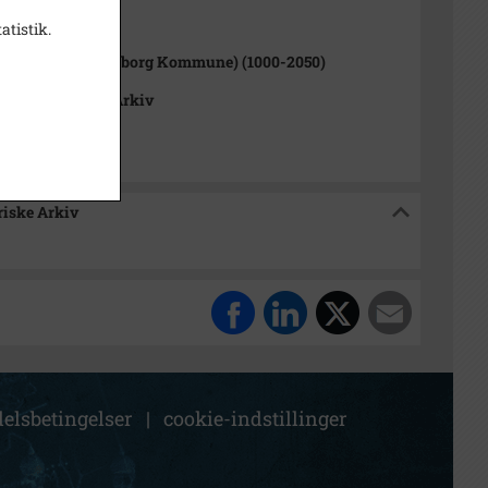
1000-2050)
atistik.
rup Sogn (Kalundborg Kommune) (1000-2050)
okalhistoriske Arkiv
riske Arkiv
elsbetingelser
|
cookie-indstillinger