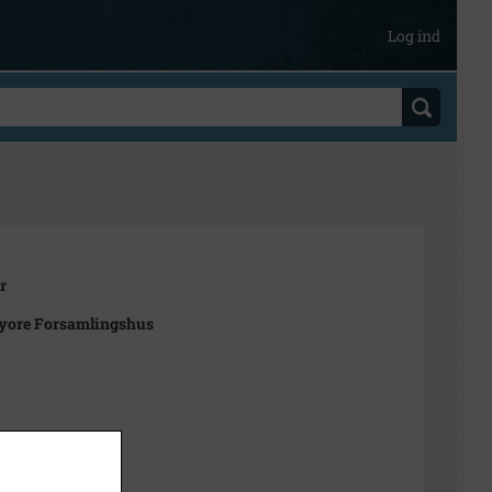
Log ind
r
byore Forsamlingshus
t