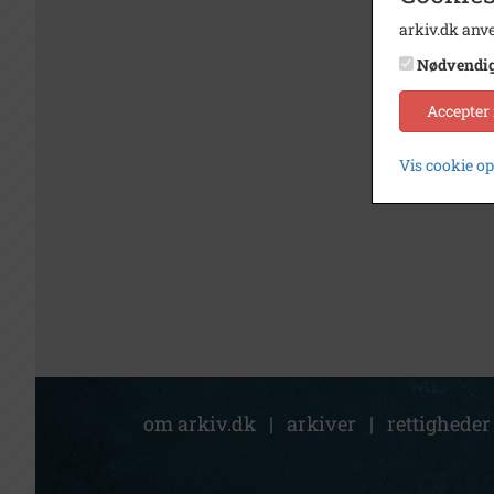
arkiv.dk anve
Nødvendi
Accepter
Vis cookie o
om arkiv.dk
|
arkiver
|
rettigheder