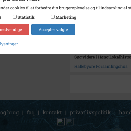
Type
Sogn (
nder cookies til at forbedre din brugeroplevelse og til indsamling af st
Enhed
Finde
g
Statistik
Marketing
Arkiv
Høng L
 nødvendige
Accepter valgte
Kontakt arkivet
plysninger
Søg videre i Høng Lokalhisto
Hallebyore Forsamlingshus
 og brug
|
faq
|
kontakt
|
privatlivspolitik
|
hand