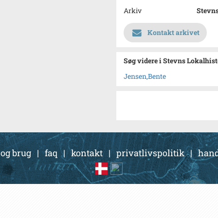
Arkiv
Stevns
Kontakt arkivet
Søg videre i Stevns Lokalhis
Jensen,Bente
 og brug
|
faq
|
kontakt
|
privatlivspolitik
|
hand