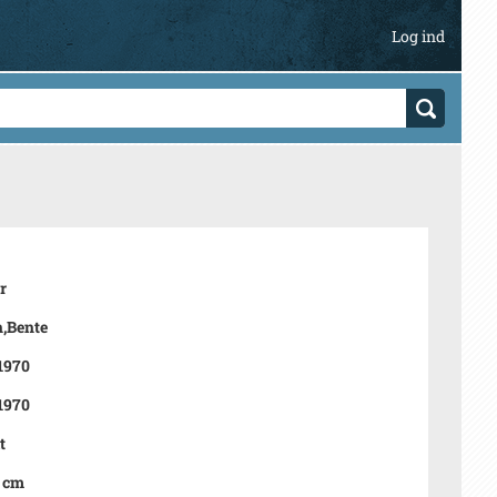
Log ind
r
,Bente
 1970
 1970
t
3 cm