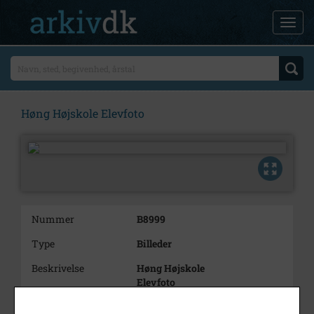
Høng Højskole Elevfoto
Nummer
B8999
Type
Billeder
Beskrivelse
Høng Højskole
Elevfoto
Årstal
1911