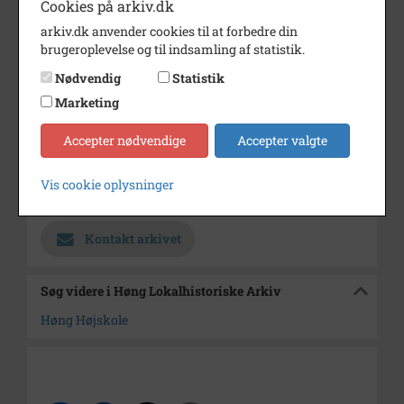
Cookies på arkiv.dk
Dateringsnote
1911
arkiv.dk anvender cookies til at forbedre din
brugeroplevelse og til indsamling af statistik.
Fotograf
J.Hansen
Nødvendig
Statistik
Se på kort
Marketing
Type
Sogn (1000-2050)
Accepter nødvendige
Accepter valgte
Enhed
Finderup Sogn (Kalundborg
Kommune) (1000-2050)
Vis cookie oplysninger
Arkiv
Høng Lokalhistoriske Arkiv
Kontakt arkivet
Søg videre i Høng Lokalhistoriske Arkiv
Høng Højskole